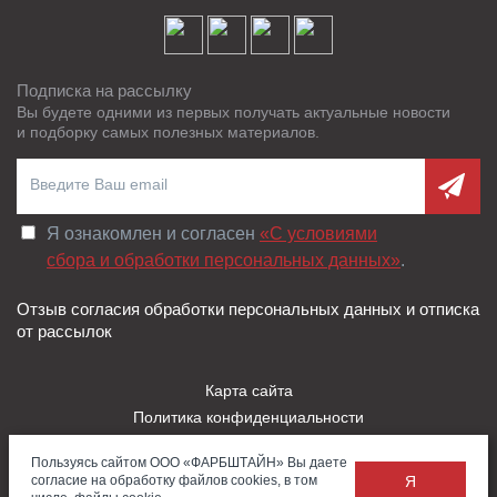
Подписка на рассылку
Вы будете одними из первых получать актуальные новости
и подборку самых полезных материалов.
Я ознакомлен и согласен
«C условиями
сбора и обработки персональных данных»
.
Отзыв согласия обработки персональных данных и отписка
от рассылок
Карта сайта
Политика конфиденциальности
Пользовательское соглашение
Пользуясь сайтом ООО «ФАРБШТАЙН» Вы даете
Правила использования Cookies
согласие на обработку файлов cookies, в том
Я
Заказать
Обратная