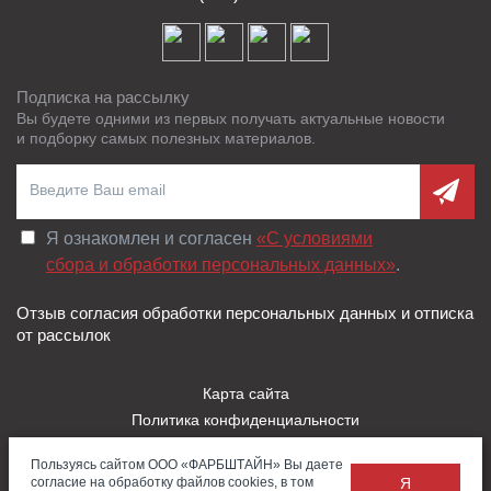
Подписка на рассылку
Вы будете одними из первых получать актуальные новости
и подборку самых полезных материалов.
Я ознакомлен и согласен
«C условиями
сбора и обработки персональных данных»
.
Отзыв согласия обработки персональных данных и отписка
от рассылок
Карта сайта
Политика конфиденциальности
Пользовательское соглашение
Пользуясь сайтом ООО «ФАРБШТАЙН» Вы даете
Правила использования Cookies
согласие на обработку файлов cookies, в том
Я
Заказать
Обратная